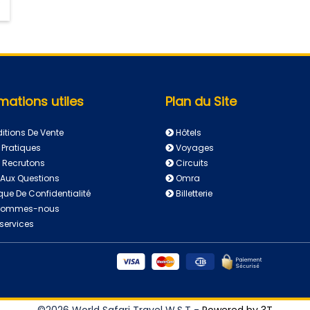
mations utiles
Plan du Site
tions De Vente
Hôtels
 Pratiques
Voyages
 Recrutons
Circuits
 Aux Questions
Omra
ique De Confidentialité
Billetterie
Sommes-nous
services