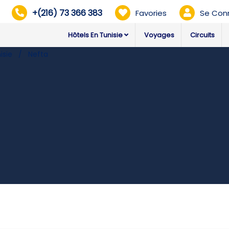
+(216) 73 366 383
Favories
Se Con
Hôtels En Tunisie
Voyages
Circuits
isie
Nefta