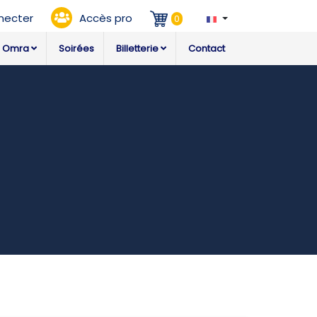
necter
Accès pro
0
Omra
Soirées
Billetterie
Contact