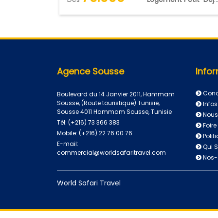
Agence Sousse
Infor
Condi
Boulevard du 14 Janvier 2011, Hammam
Sousse, (Route touristique) Tunisie,
Infos
Sousse 4011 Hammam Sousse, Tunisie
Nous
Tél:
(+216) 73 366 383
Foire
Mobile:
(+216) 22 76 00 76
Polit
E-mail:
Qui 
commercial@worldsafaritravel.com
Nos-
World Safari Travel